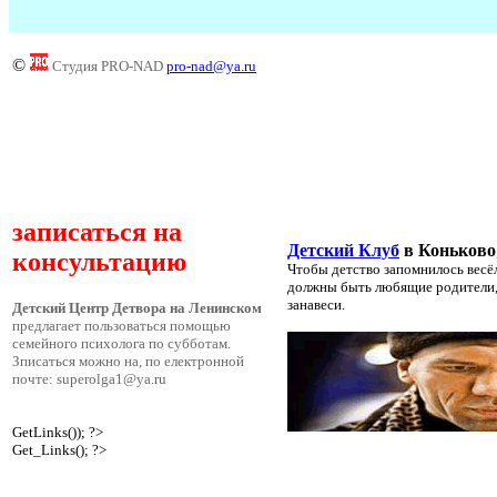
©
Студия PRO-NAD
pro-nad@ya.ru
записаться на
Детский Клуб
в Коньково
консультацию
Чтобы детство запомнилось весё
должны быть любящие родители, 
занавеси.
Детский Центр Детвора на Ленинском
предлагает пользоваться помощью
семейного психолога по субботам.
Зписаться можно на, по електронной
почте: superolga1@ya.ru
GetLinks()); ?>
Get_Links(); ?>