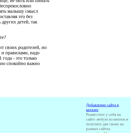
ице, не бить или пинать
 беспрекословно
снять малышу смысл
ставляя это без
 других детей, так
те?
ит своих родителей, но
 и правилами, надо
года - это только
льно спокойно важно
Добавление сайта в
каталог
Pазместите у себя на
сайте любую из кнопок и
получите две своих на
разных сайтах