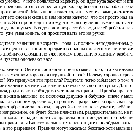
ез умолка. У него появляется характер, он идёт куда захочет и 
 превращаются в непрестанную ходьбу, беготню и карабканье ку
противоречий. Малыш не желает ходить вместе с вами, а стоит ва
яет это снова и снова и вам иногда кажется, что он просто над в
ения. Это происходит потому, что малышу лишь нужно знать, чт
, куда вернуться. В годовалом возрасте без родителей ребёнок тер
, уже умея ходить, он просится взять его на ручки.
одители малышей в возрасте 1 года. С полным неподчинением, 
о все щели и хватанием предметов опасных для его жизни или же
ю любимую сломанную уже помаду, порванную картину, разбиту
е чувства одолевают вас?
ключений. Он не в состоянии понять смысл того, что вы называ
ться мячиком хорошо, а игрушкой плохо? Почему хорошо перел
охо? Кто придумал эти правила? Родители легко забывают о том,
понимания и он не в состоянии отвечать за свои поступки. Для т
ельзя, родителям необходимо установить правила. Причём прави
и в жизнь малыша, не исключая дедушек и бабушек, иначе у ма
. Так, например, если один родитель разрешает разбрасывать кр
яет дёргание за волосы, а другой - нет, то, в результате, ребёно
ся напряжение, он будет более плаксивым, раздражительным, не
 же никогда не надо спорить о правильности поведения при ребён
ии правил для Вашего малыша их важно тщательно обдумывать. З
, а это разрешаем. Правила могут касаться безопасности малыша