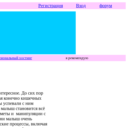
Регистрация
Вход
форум
иональный хостинг
я рекомендую
нтересное. До сих пор
тая конечно кишечных
вы успевали с ним
к малыш становится всё
едметы и манипуляции с
зни малыш очень
еские процессы, включая