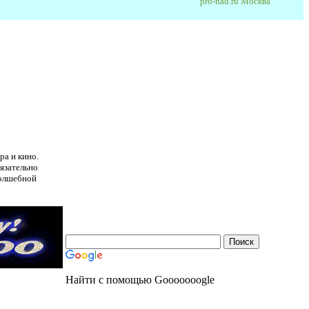
pro-nad.ru Москва
ра и кино.
язательно
волшебной
Найти с помощью Gooooooogle