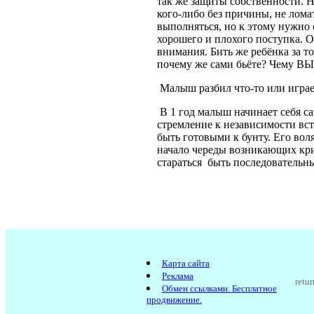
так же защиты собственности. Н
кого-либо без причины, не ломат
выполняться, но к этому нужно 
хорошего и плохого поступка. О
внимания. Бить же ребёнка за то
почему же сами бьёте? Чему ВЫ 
Малыш разбил что-то или играет
В 1 год малыш начинает себя с
стремление к независимости вст
быть готовыми к бунту. Его вол
начало череды возникающих криз
стараться быть последовательн
Карта сайта
Реклама
retur
Обмен ссылками. Бесплатное
продвижение.