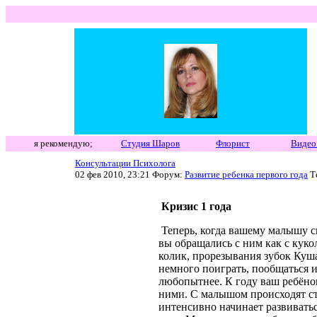
я рекомендую;
Студия Шаров
Флорист
Видео
Консультации Психолога
02 фев 2010, 23:21 Форум:
Развитие ребенка первого года
Т
Кризис 1 года
Теперь, когда вашему малышу ск
вы обращались с ним как с кук
колик, прорезывания зубок Куша
немного поиграть, пообщаться и
любопытнее. К году ваш ребёно
ними. С малышом происходят ст
интенсивно начинает развиватьс