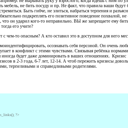
апример: не вырывать руку у взрослого, когда идёшь с ним по ул
ь мебель, не бить посуду и пр. Не факт, что правила ваши будут
стремиться. Быть гибче, не злиться, набраться терпения и разъя
бязательно подкреплять его позитивное поведение похвалой, не о
, что он ударил кого-то неправильно. ВЫ же запрещаете ему бить
тогда его учите?
 с чем-то опасным? А кто оставил это в доступном для него мес
амоиндентифицировать, осознавать себя персоной. Он очень люб
упает в конфликт с этими чувствами. Связывая ребёнка нормами
я иногда будет даже доминировать в ваших отношениях. Кризис 1 
исов в 2-3 года, 6-7 лет, 12-14. А чтоб пережить кризисы дово
ыми, терпеливыми и справедливыми родителями.
n_links(); ?>