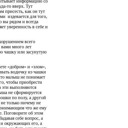
впитывает информацию со
да-то вверх. Тут
м присесть, как он тут
ами издевается для того,
о вы рядом и всегда
яет уверенность в себе и
разрушением всего
 вами много лет
ю чашку или засунутую
ете «добром» и «злом»,
ивать водичку из чашки
 что малыш не понимает
ого, чтобы приобрести
ла эти выполняются
лыша не сформируется
ошки по полу, а другой
к не только ничему не
 понимающим что же ему
ке. Поговорите об этом
адавая себе вопрос, а
 и окружающих его, а