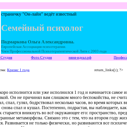
страничку "Он-лайн" ведёт известный
Семейный психолог
Подмаркова Ольга Александровна.
Европейская Ассоциация психотерапии.
Член Профессиональной Психотерапевтической Лиги с 2003 года
 Студия
Фото Студия
няня-идеал.рф
Професс
ема:
Кризис 1 года
return_links() ); ?>
оро исполнится или уже исполнился 1 год и начинается самое и
олкой. Он не причинял вам слишком много беспокойства, не счи
л, спал, гулял, бодрствовал несколько часов, во время которых 
 снова спал и кушал. Постепенно, подрастая, вы наблюдаете, ка
к старается вникнуть во всё окружающее его: пространство, пр
ранные метаморфозы. Связано это с тем, что на втором году жи
я. Развивается не только физически, но развиваются все психич