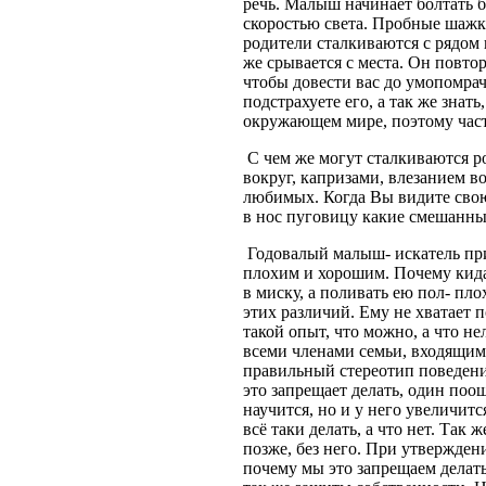
речь. Малыш начинает болтать б
скоростью света. Пробные шажки
родители сталкиваются с рядом 
же срывается с места. Он повтор
чтобы довести вас до умопомрач
подстрахуете его, а так же знать
окружающем мире, поэтому часто
С чем же могут сталкиваются р
вокруг, капризами, влезанием в
любимых. Когда Вы видите сво
в нос пуговицу какие смешанны
Годовалый малыш- искатель при
плохим и хорошим. Почему кида
в миску, а поливать ею пол- пл
этих различий. Ему не хватает 
такой опыт, что можно, а что н
всеми членами семьи, входящим
правильный стереотип поведения
это запрещает делать, один поощр
научится, но и у него увеличит
всё таки делать, а что нет. Так
позже, без него. При утвержден
почему мы это запрещаем делать