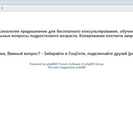
 1
сихологии предназначен для бесплатного консультирования, обуче
ьные вопросы подросткового возраста. Копирование контента зап
ма, Важный вопрос? - Забирайте в СоцСети, подключайте друзей (р
Powered by
phpBB
® Forum Software © phpBB Group
Русская поддержка phpBB