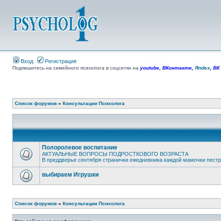
Вход
Регистрация
Подпишитесь на семейного психолога в соцсетях на
youtube
,
ВКонтакте
,
Яndex
,
ВК
Список форумов
»
Консультации Психолога
Полоролевое воспитание
АКТУАЛЬНЫЕ ВОПРОСЫ ПОДРОСТКОВОГО ВОЗРАСТА
В преддверье сентября странички ежедневника каждой мамочки пестрят
выбираем Игрушки
Список форумов
»
Консультации Психолога