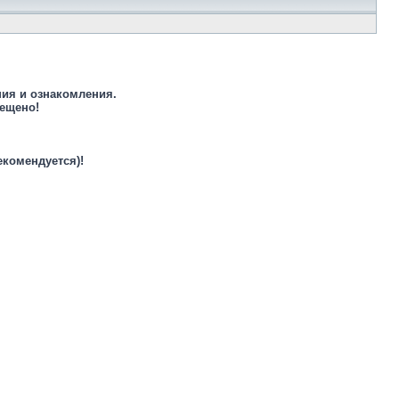
ния и ознакомления.
рещено!
екомендуется)!