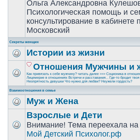
Ольга Александровна Кулешов
Психологическая помощь и с
консультирование в кабинете 
Московский
Секреты женщин
Истории из жизни
Отношения Мужчины и
Как привязать к себе мужчину? читать далее >>>
Соционика в отноше
Лицемерие в отношениях
Встречи и расставания...
Где-то бродит твоя
Неопрятность девушки
Что нужно для любви?
Неужели гордость?
Взаимоотношения в семье
Муж и Жена
Взрослые и Дети
Внимание! Тема переехала на 
Мой Детский Психолог.рф